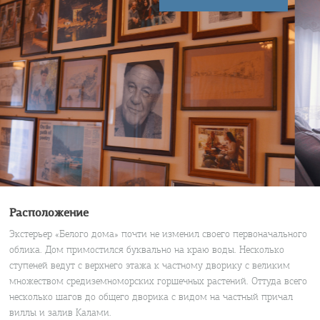
Расположение
Экстерьер «Белого дома» почти не изменил своего первоначального
облика. Дом примостился буквально на краю воды. Несколько
ступеней ведут с верхнего этажа к частному дворику с великим
множеством средиземноморских горшечных растений. Оттуда всего
несколько шагов до общего дворика с видом на частный причал
виллы и залив Калами.