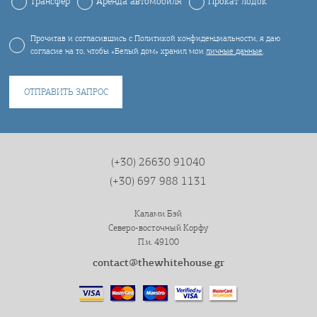
Трансфер
Аренда автомобиля
Прокат лодок
Прочитав и согласившись с Политикой конфиденциальности, я даю
согласие на то, чтобы «Белый дом» хранил мои
личные данные
.
(+30) 26630 91040
(+30) 697 988 1131
Калами Бэй
Северо-восточный Корфу
П.и. 49100
contact@thewhitehouse.gr