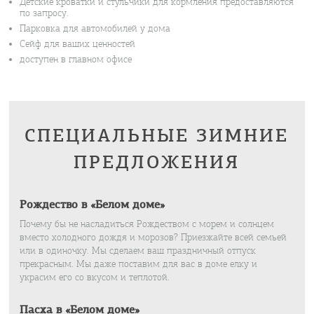
Детские кроватки и стульчики для кормления предоставляются
по запросу.
Парковка для автомобилей у дома
Сейф для ваших ценностей
доступен в главном офисе
СПЕЦИАЛЬНЫЕ ЗИМНИЕ
ПРЕДЛОЖЕНИЯ
Рождество в «Белом доме»
Почему бы не насладиться Рождеством с морем и солнцем
вместо холодного дождя и морозов? Приезжайте всей семьей
или в одиночку. Мы сделаем ваш праздничный отпуск
прекрасным. Мы даже поставим для вас в доме елку и
украсим его со вкусом и теплотой.
Пасха в «Белом доме»