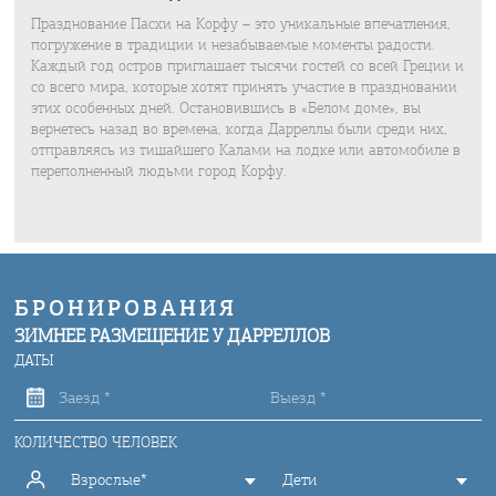
Празднование Пасхи на Корфу – это уникальные впечатления,
погружение в традиции и незабываемые моменты радости.
Каждый год остров приглашает тысячи гостей со всей Греции и
со всего мира, которые хотят принять участие в праздновании
этих особенных дней. Остановившись в «Белом доме», вы
вернетесь назад во времена, когда Дарреллы были среди них,
отправляясь из тишайшего Калами на лодке или автомобиле в
переполненный людьми город Корфу.
БРОНИРОВАНИЯ
ЗИМНЕЕ РАЗМЕЩЕНИЕ У ДАРРЕЛЛОВ
ДАТЫ
КОЛИЧЕСТВО ЧЕЛОВЕК