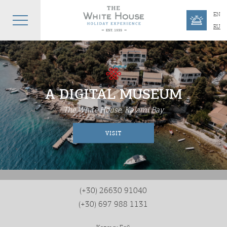
EN
RU
A DIGITAL MUSEUM
The White House, Kalami Bay
VISIT
(+30) 26630 91040
(+30) 697 988 1131